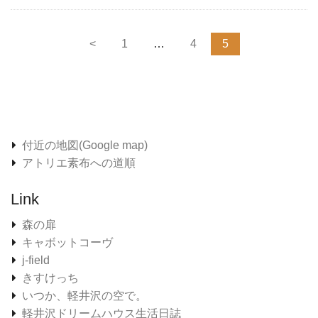
<
1
…
4
5
付近の地図(Google map)
アトリエ素布への道順
Link
森の扉
キャボットコーヴ
j-field
きすけっち
いつか、軽井沢の空で。
軽井沢ドリームハウス生活日誌