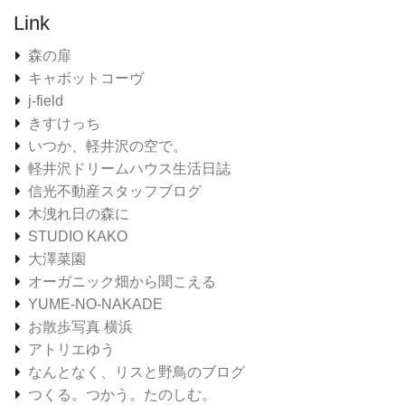
Link
森の扉
キャボットコーヴ
j-field
きすけっち
いつか、軽井沢の空で。
軽井沢ドリームハウス生活日誌
信光不動産スタッフブログ
木洩れ日の森に
STUDIO KAKO
大澤菜園
オーガニック畑から聞こえる
YUME-NO-NAKADE
お散歩写真 横浜
アトリエゆう
なんとなく、リスと野鳥のブログ
つくる。つかう。たのしむ。