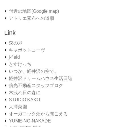
付近の地図(Google map)
アトリエ素布への道順
Link
森の扉
キャボットコーヴ
j-field
きすけっち
いつか、軽井沢の空で。
軽井沢ドリームハウス生活日誌
信光不動産スタッフブログ
木洩れ日の森に
STUDIO KAKO
大澤菜園
オーガニック畑から聞こえる
YUME-NO-NAKADE