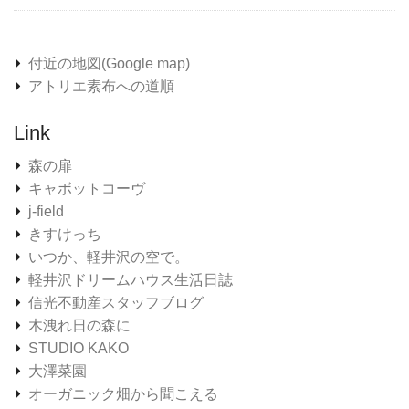
付近の地図(Google map)
アトリエ素布への道順
Link
森の扉
キャボットコーヴ
j-field
きすけっち
いつか、軽井沢の空で。
軽井沢ドリームハウス生活日誌
信光不動産スタッフブログ
木洩れ日の森に
STUDIO KAKO
大澤菜園
オーガニック畑から聞こえる