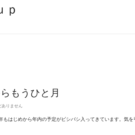
ｏｕｐ
からもうひと月
だありません
今年もはじめから年内の予定がビシバシ入ってきています。気を