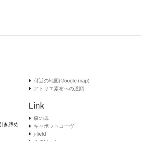
付近の地図(Google map)
アトリエ素布への道順
Link
森の扉
引き締め
キャボットコーヴ
j-field