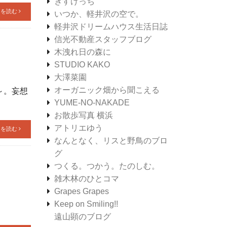
きすけっち
きを読む
いつか、軽井沢の空で。
軽井沢ドリームハウス生活日誌
信光不動産スタッフブログ
木洩れ日の森に
STUDIO KAKO
大澤菜園
オーガニック畑から聞こえる
～。妄想
YUME-NO-NAKADE
お散歩写真 横浜
アトリエゆう
きを読む
なんとなく、リスと野鳥のブロ
グ
つくる。つかう。たのしむ。
雑木林のひとコマ
Grapes Grapes
Keep on Smiling!!
遠山顕のブログ