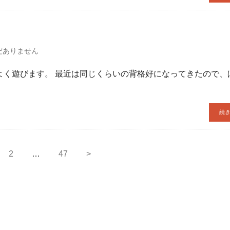
だありません
よく遊びます。 最近は同じくらいの背格好になってきたので、
続
2
…
47
>