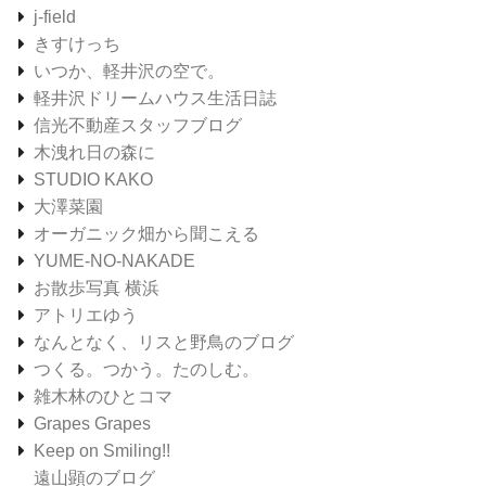
j-field
きすけっち
いつか、軽井沢の空で。
軽井沢ドリームハウス生活日誌
信光不動産スタッフブログ
木洩れ日の森に
STUDIO KAKO
大澤菜園
オーガニック畑から聞こえる
YUME-NO-NAKADE
お散歩写真 横浜
アトリエゆう
なんとなく、リスと野鳥のブログ
つくる。つかう。たのしむ。
雑木林のひとコマ
Grapes Grapes
Keep on Smiling!!
遠山顕のブログ