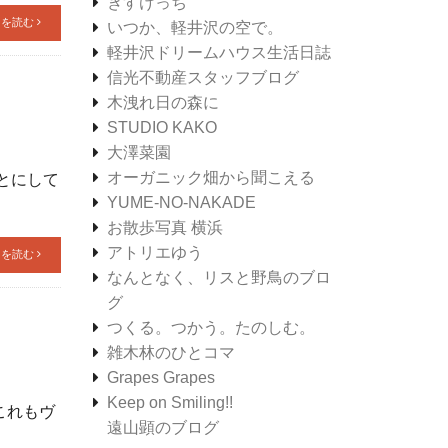
きすけっち
きを読む
いつか、軽井沢の空で。
軽井沢ドリームハウス生活日誌
信光不動産スタッフブログ
木洩れ日の森に
STUDIO KAKO
大澤菜園
オーガニック畑から聞こえる
とにして
YUME-NO-NAKADE
お散歩写真 横浜
アトリエゆう
きを読む
なんとなく、リスと野鳥のブロ
グ
つくる。つかう。たのしむ。
雑木林のひとコマ
Grapes Grapes
Keep on Smiling!!
これもヴ
遠山顕のブログ