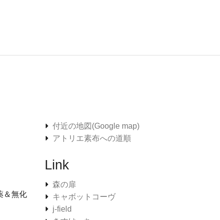
付近の地図(Google map)
アトリエ素布への道順
Link
森の扉
薬＆無化
キャボットコーヴ
j-field