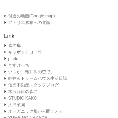
付近の地図(Google map)
アトリエ素布への道順
Link
森の扉
キャボットコーヴ
j-field
きすけっち
いつか、軽井沢の空で。
軽井沢ドリームハウス生活日誌
信光不動産スタッフブログ
木洩れ日の森に
STUDIO KAKO
大澤菜園
オーガニック畑から聞こえる
YUME-NO-NAKADE