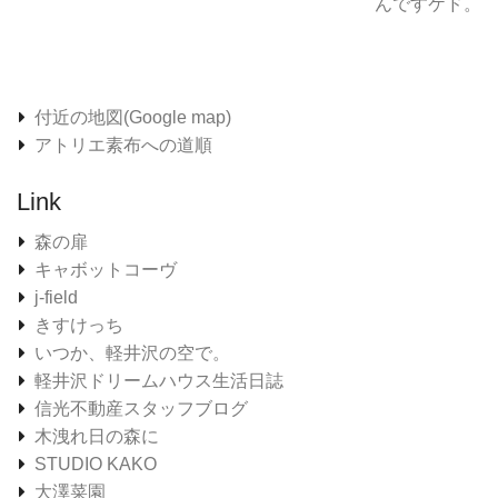
んですケド。
付近の地図(Google map)
アトリエ素布への道順
Link
森の扉
キャボットコーヴ
j-field
きすけっち
いつか、軽井沢の空で。
軽井沢ドリームハウス生活日誌
信光不動産スタッフブログ
木洩れ日の森に
STUDIO KAKO
大澤菜園