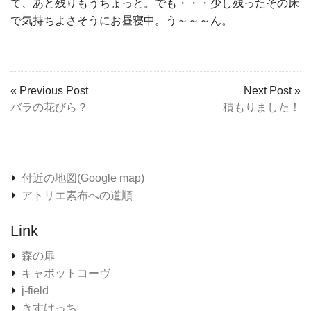
て、あと残りもうちょっと。でも・・・少し残ったその床
で気持ちよさそうにお昼寝中。う～～～ん。
« Previous Post
Next Post »
バラの花びら？
積もりました！
付近の地図(Google map)
アトリエ素布への道順
Link
森の扉
キャボットコーヴ
j-field
きすけっち